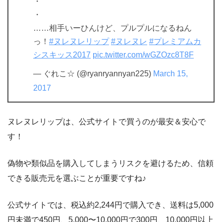
・
・
……相手いーひんけど、プルプルになるねん
っ！
#ヌレヌレリップ
#ヌレヌレ
#プレミアムカ
シスキッス2017
pic.twitter.com/wGZOzc8T8F
— ぐれこ☆ (@ryanryannyan225)
March 15,
2017
ヌレヌレリップは、公式サイトで買うのが最安＆安心で
す！
偽物や類似品を購入してしまうリスクを避けるため、信頼
できる販売元を選ぶことが重要ですね♪
公式サイトでは、税込約2,244円で購入でき、送料は5,000
円未満で450円、5,000〜10,000円で300円、10,000円以上