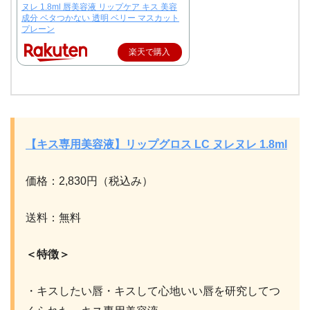
ヌレ 1.8ml 唇美容液 リップケア キス 美容
成分 ベタつかない 透明 ベリー マスカット
プレーン
楽天で購入
【キス専用美容液】リップグロス LC ヌレヌレ 1.8ml
価格：2,830円（税込み）
送料：無料
＜特徴＞
・キスしたい唇・キスして心地いい唇を研究してつ