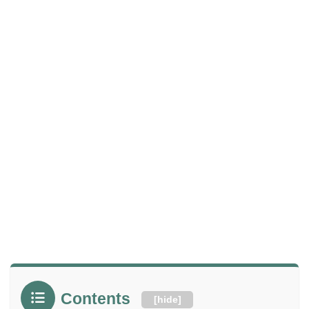
Contents
[
hide
]