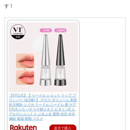
す！
【VT公式】【 リードル ショット リップ プ
ランパー (全2種) 】 グロス ボリューム 美容
針天然針 シリカ リードル ニードル 唇 ケア
CICA シカ ハナスゲ根エキス ビタミンE ヒ
アルロンぷっくり ぷるぷる 透明 光沢 水分
補給 保湿 韓国 コスメ
楽天で購入