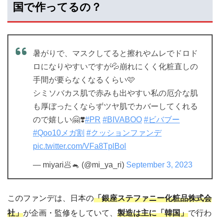
国で作ってるの？
暑がりで、マスクしてると擦れやムレでドロド
ロになりやすいですが💦崩れにくく化粧直しの
手間が要らなくなるくらい🩷
シミソバカス肌で赤みも出やすい私の厄介な肌
も厚ぼったくならずツヤ肌でカバーしてくれる
ので嬉しい🤗❣️
#PR
#BIVABOO
#ビバブー
#Qoo10メガ割
#クッションファンデ
pic.twitter.com/VFa8TplBol
— miyari🥟🐁 (@mi_ya_ri)
September 3, 2023
このファンデは、日本の
「銀座ステファニー化粧品株式会
社」
が企画・監修をしていて、
製造は主に「韓国」
で行わ