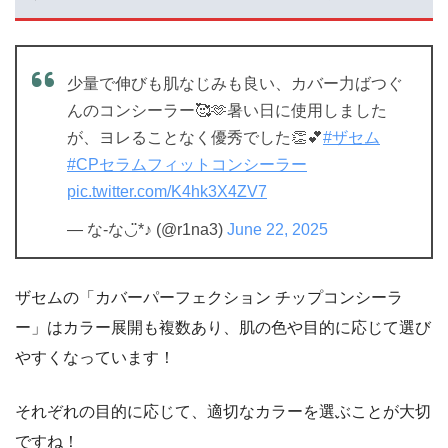
少量で伸びも肌なじみも良い、カバー力ばつぐ
んのコンシーラー🥰🫶暑い日に使用しました
が、ヨレることなく優秀でした👏💕
#ザセム
#CPセラムフィットコンシーラー
pic.twitter.com/K4hk3X4ZV7
— な-な◡̈*♪ (@r1na3)
June 22, 2025
ザセムの「カバーパーフェクション チップコンシーラ
ー」はカラー展開も複数あり、肌の色や目的に応じて選び
やすくなっています！
それぞれの目的に応じて、適切なカラーを選ぶことが大切
ですね！