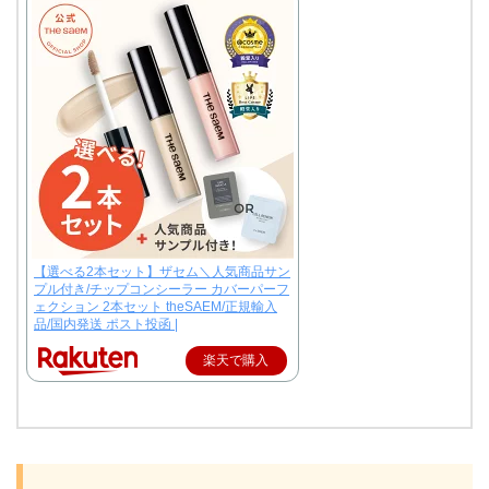
【選べる2本セット】ザセム＼人気商品サン
プル付き/チップコンシーラー カバーパーフ
ェクション 2本セット theSAEM/正規輸入
品/国内発送 ポスト投函 |
楽天で購入