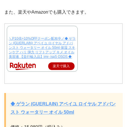
また、楽天やAmazonでも購入できます。
＼P10倍+10%OFFクーポン配布中／◆ ゲラ
ン (GUERLAIN) アベイユ ロイヤル アドバ
ンスト ウォータリー オイル 50ml 保湿 スキ
ンケア ハリ 弾力 リフトアップ キメ オイル
美容液 【並行輸入品】imr- isp5 OSOS ◆
楽天で購入
◆ ゲラン (GUERLAIN) アベイユ ロイヤル アドバン
スト ウォータリー オイル 50ml