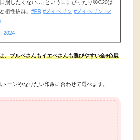
日崩したくない…｣という日にぴったり🎯C20は
と相性抜群。
#PR
#メイベリン
#メイベリン_マ
q
, 2024
は、ブルベさんもイエベさんも選びやすい全6色展
肌トーンやなりたい印象に合わせて選べます。