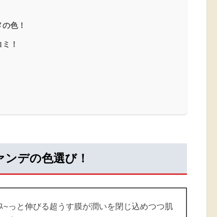
メの色！
コミ！
ァンデの色選び！
ｽ~っと伸びる超うす膜が潤いを閉じ込めつつ肌