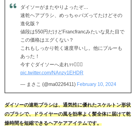
ダイソーがまたやりよったぞ…
速乾ヘアブラシ、めっちゃバズってたけどその
進化版？
値段は550円だけどFrancfrancみたいな見た目で
この価格はエグくない？
これもしっかり乾く速度早いし。他にブルーも
あった！
今すぐダイソーへ走れｯｯ🏃‍♀️✨️
pic.twitter.com/NAnzy1EHDR
— まさこ (@ma0226411)
February 10, 2024
ダイソーの速乾ブラシは、通気性に優れたスケルトン形状
のブラシで、ドライヤーの風を効率よく髪全体に届けて乾
燥時間を短縮できるヘアケアアイテムです。