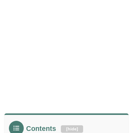
Contents
[
hide
]